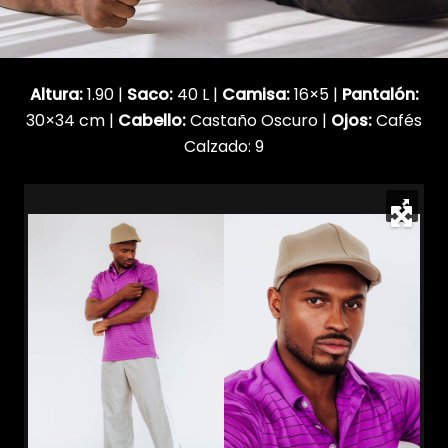
Altura:
1.90 |
Saco:
40 L |
Camisa:
16×5 |
Pantalón:
30×34 cm |
Cabello:
Castaño Oscuro |
Ojos:
Cafés
Calzado: 9