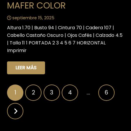
MAFER COLOR
septiembre 15, 2025
Altura 1.70 | Busto 94 | Cintura 70 | Cadera 107 |
Cabello Castaño Oscuro | Ojos Cafés | Calzado 4.5
| Talla 11 1 PORTADA 2 3 4 5 6 7 HORIZONTAL
Imprimir
LEER MÁS
Navegación
1
2
3
4
…
6
de
entradas